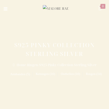
0
S925 PINKY COLLECTION
STERLING SILVER
Home
/
Ringen
/
S925 Pinky Collection Sterling Silver
Kettingen (16)
Oorbellen (16)
Ringen (14)
Armbanden (5)