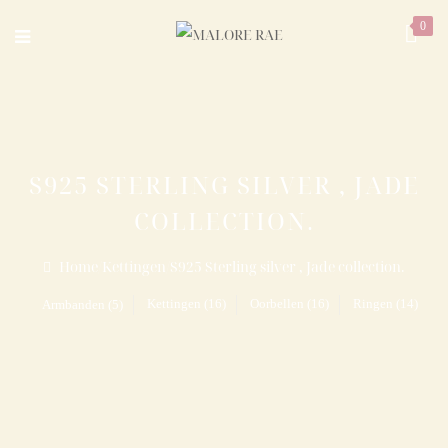
0
S925 STERLING SILVER , JADE
COLLECTION.
Home
/
Kettingen
/
S925 Sterling silver , Jade collection.
Kettingen (16)
Oorbellen (16)
Ringen (14)
Armbanden (5)