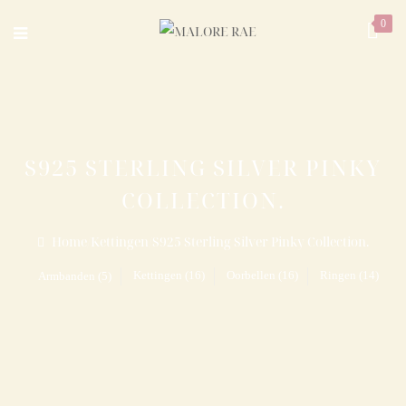
0
S925 STERLING SILVER PINKY
COLLECTION.
Home
/
Kettingen
/
S925 Sterling Silver Pinky Collection.
Kettingen (16)
Oorbellen (16)
Ringen (14)
Armbanden (5)