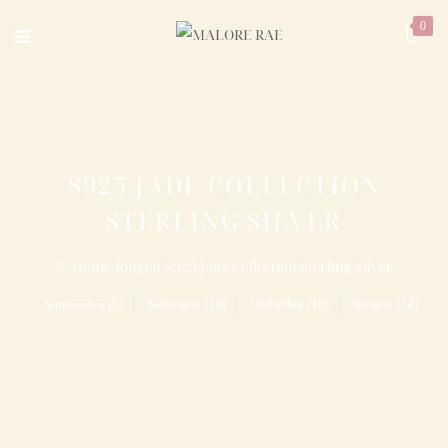
0
S925 JADE COLLECTION
STERLING SILVER
Home
/
Ringen
/
S925 Jade Collection Sterling Silver
Kettingen (16)
Oorbellen (16)
Ringen (14)
Armbanden (5)