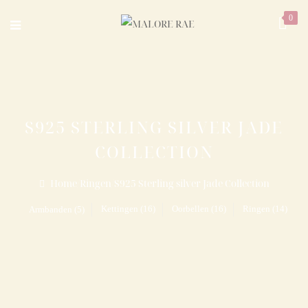
0
S925 STERLING SILVER JADE
COLLECTION
Home
/
Ringen
/
S925 Sterling silver Jade Collection
Kettingen (16)
Oorbellen (16)
Ringen (14)
Armbanden (5)