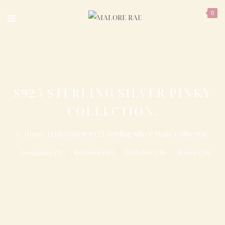
0
S925 STERLING SILVER PINKY
COLLECTION.
Home
/
Armbanden
/
S925 Sterling Silver Pinky Collection.
Kettingen (16)
Oorbellen (16)
Ringen (14)
Armbanden (5)