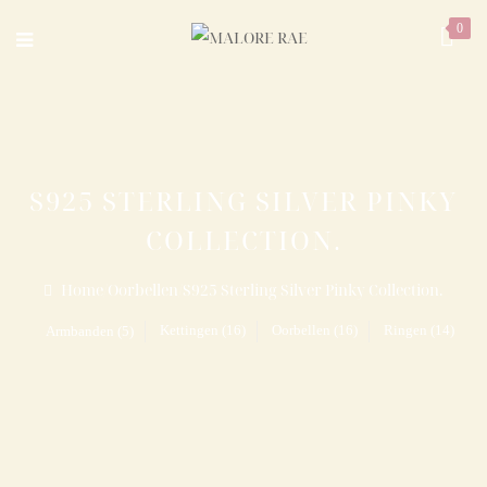
0
S925 STERLING SILVER PINKY
COLLECTION.
Home
/
Oorbellen
/
S925 Sterling Silver Pinky Collection.
Kettingen (16)
Oorbellen (16)
Ringen (14)
Armbanden (5)